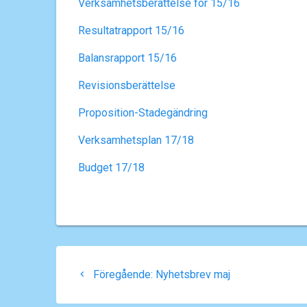
Verksamhetsberättelse för 15/16
Resultatrapport 15/16
Balansrapport 15/16
Revisionsberättelse
Proposition-Stadegändring
Verksamhetsplan 17/18
Budget 17/18
Inläggsnavigering
Föregående
Föregående:
Nyhetsbrev maj
inlägg: