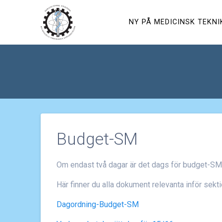
Hoppa
till
NY PÅ MEDICINSK TEKNI
innehåll
Budget-SM
Om endast två dagar är det dags för budget-SM
Här finner du alla dokument relevanta inför sekt
Dagordning-Budget-SM