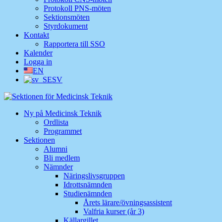
Protokoll PNS-möten
Sektionsmöten
Styrdokument
Kontakt
Rapportera till SSO
Kalender
Logga in
EN
SV
Ny på Medicinsk Teknik
Ordlista
Programmet
Sektionen
Alumni
Bli medlem
Nämnder
Näringslivsgruppen
Idrottsnämnden
Studienämnden
Årets lärare/övningsassistent
Valfria kurser (år 3)
Källargillet