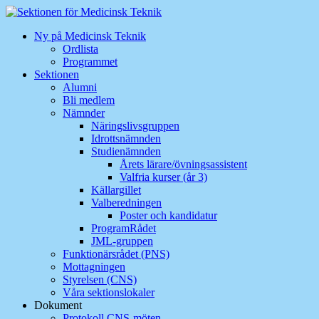
Hoppa
till
Ny på Medicinsk Teknik
innehåll
Ordlista
Programmet
Sektionen
Alumni
Bli medlem
Nämnder
Näringslivsgruppen
Idrottsnämnden
Studienämnden
Årets lärare/övningsassistent
Valfria kurser (år 3)
Källargillet
Valberedningen
Poster och kandidatur
ProgramRådet
JML-gruppen
Funktionärsrådet (PNS)
Mottagningen
Styrelsen (CNS)
Våra sektionslokaler
Dokument
Protokoll CNS-möten