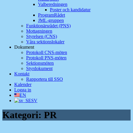
Valberedningen
Poster och kandidatur
ProgramRådet
JML-gruppen
Funktionärsrådet (PNS)
Mottagningen
Styrelsen (CNS)
Våra sektionslokaler
Dokument
Protokoll CNS-möten
Protokoll PNS-möten
Sektionsmöten
Styrdokument
Kontakt
Rapportera till SSO
Kalender
Logga in
EN
SV
Kategori:
PR