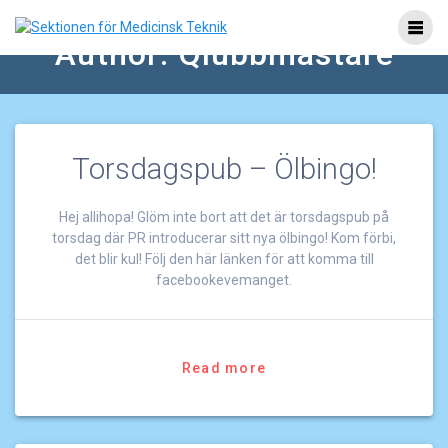
Skip
to
Author:
Qlubbmästare
content
Torsdagspub – Ölbingo!
Hej allihopa! Glöm inte bort att det är torsdagspub på
torsdag där PR introducerar sitt nya ölbingo! Kom förbi,
det blir kul! Följ den här länken för att komma till
facebookevemanget.
Read more