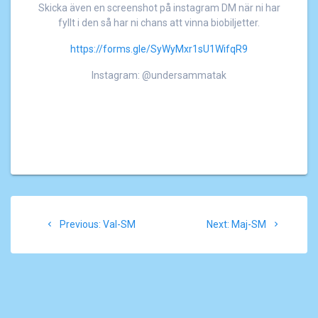
Skicka även en screenshot på instagram DM när ni har
fyllt i den så har ni chans att vinna biobiljetter.
https://forms.gle/SyWyMxr1sU1WifqR9
Instagram: @undersammatak
Post
Previous
Next
Previous:
Val-SM
Next:
Maj-SM
navigation
post:
post: