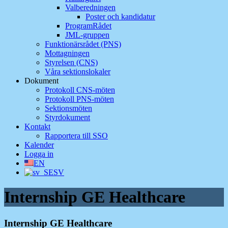
Valberedningen
Poster och kandidatur
ProgramRådet
JML-gruppen
Funktionärsrådet (PNS)
Mottagningen
Styrelsen (CNS)
Våra sektionslokaler
Dokument
Protokoll CNS-möten
Protokoll PNS-möten
Sektionsmöten
Styrdokument
Kontakt
Rapportera till SSO
Kalender
Logga in
EN
SV
Internship GE Healthcare
Internship GE Healthcare