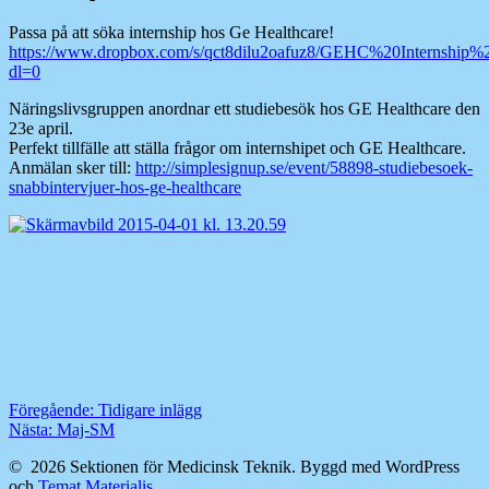
Passa på att söka internship hos Ge Healthcare!
https://www.dropbox.com/s/qct8dilu2oafuz8/GEHC%20Internship%
dl=0
Näringslivsgruppen anordnar ett studiebesök hos GE Healthcare den
23e april.
Perfekt tillfälle att ställa frågor om internshipet och GE Healthcare.
Anmälan sker till:
http://simplesignup.se/event/58898-studiebesoek-
snabbintervjuer-hos-ge-healthcare
Inläggsnavigering
Föregående
Föregående:
Tidigare inlägg
Nästa
inlägg:
Nästa:
Maj-SM
inlägg:
© 2026 Sektionen för Medicinsk Teknik. Byggd med WordPress
och
Temat Materialis