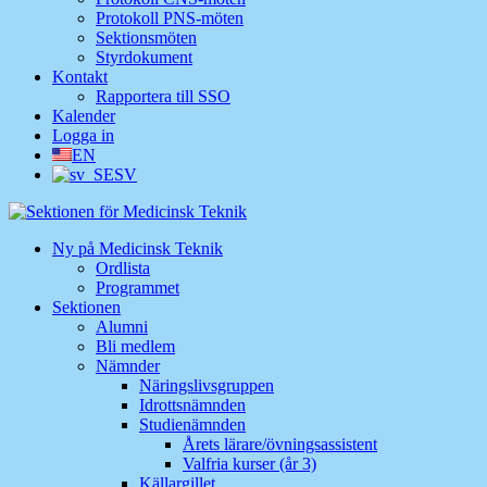
Protokoll PNS-möten
Sektionsmöten
Styrdokument
Kontakt
Rapportera till SSO
Kalender
Logga in
EN
SV
Ny på Medicinsk Teknik
Ordlista
Programmet
Sektionen
Alumni
Bli medlem
Nämnder
Näringslivsgruppen
Idrottsnämnden
Studienämnden
Årets lärare/övningsassistent
Valfria kurser (år 3)
Källargillet