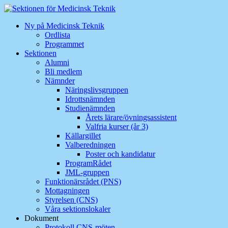
Hoppa
till
Ny på Medicinsk Teknik
innehåll
Ordlista
Programmet
Sektionen
Alumni
Bli medlem
Nämnder
Näringslivsgruppen
Idrottsnämnden
Studienämnden
Årets lärare/övningsassistent
Valfria kurser (år 3)
Källargillet
Valberedningen
Poster och kandidatur
ProgramRådet
JML-gruppen
Funktionärsrådet (PNS)
Mottagningen
Styrelsen (CNS)
Våra sektionslokaler
Dokument
Protokoll CNS-möten