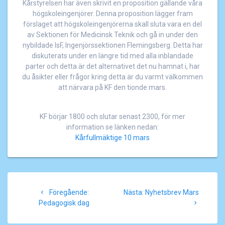
Kårstyrelsen har även skrivit en proposition gällande våra
högskoleingenjörer. Denna proposition lägger fram
förslaget att högskoleingenjörerna skall sluta vara en del
av Sektionen för Medicinsk Teknik och gå in under den
nybildade IsF, Ingenjörssektionen Flemingsberg. Detta har
diskuterats under en längre tid med alla inblandade
parter och detta är det alternativet det nu hamnat i, har
du åsikter eller frågor kring detta är du varmt välkommen
att närvara på KF den tionde mars.
KF börjar 1800 och slutar senast 2300, för mer
information se länken nedan:
Kårfullmäktige 10 mars
Inläggsnavigering
Föregående
Nästa
Föregående:
Nästa:
Nyhetsbrev Mars
inlägg:
inlägg:
Pedagogisk dag