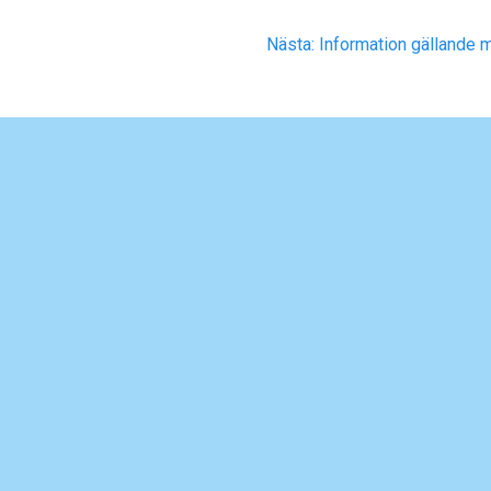
Nästa
Nästa:
Information gällande m
inlägg: