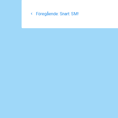
Inläggsnavigering
Föregående
Föregående:
Snart: SM!
inlägg: