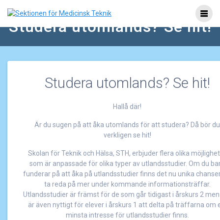
Hoppa
till
Studera utomlands? Se hit!
innehåll
Studera utomlands? Se hit!
Hallå där!
Är du sugen på att åka utomlands för att studera? Då bör du
verkligen se hit!
Skolan för Teknik och Hälsa, STH, erbjuder flera olika möjlighe
som är anpassade för olika typer av utlandsstudier. Om du ba
funderar på att åka på utlandsstudier finns det nu unika chanser
ta reda på mer under kommande informationsträffar.
Utlandsstudier är främst för de som går tidigast i årskurs 2 men
är även nyttigt för elever i årskurs 1 att delta på träffarna om 
minsta intresse för utlandsstudier finns.