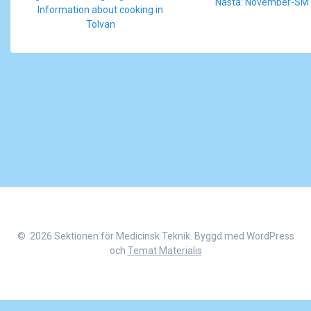
Nästa
Nästa:
November-SM
Information about cooking in
inlägg:
Tolvan
© 2026 Sektionen för Medicinsk Teknik. Byggd med WordPress
och
Temat Materialis