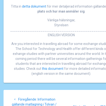
Titta in
detta dokument
för mer detaljerad information gälland
plats och hur man anmäler sig
.
Vänliga hälsningar,
Styrelsen
__________________________________________________
ENGLISH VERSION
Are you interested in travelling abroad for some exchange stud
The School for Technology and Health offer different kinds o
exhange studies with partner universities around the world. In 
coming period there will be several information gatherings fo
students that are interested in travelling abroad for exchang
studies. Check out
this document
for more detailed informati
(english version in the same document).
Inläggsnavigering
Föregående
Föregående:
Information
inlägg:
gällande matlagning i Tolvan /