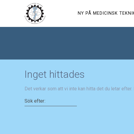
Hoppa
till
NY PÅ MEDICINSK TEKNI
innehåll
Inget hittades
Det verkar som att vi inte kan hitta det du letar efter
Sök efter: