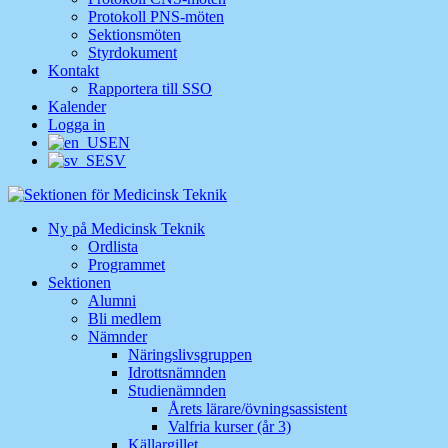
Protokoll PNS-möten
Sektionsmöten
Styrdokument
Kontakt
Rapportera till SSO
Kalender
Logga in
EN
SV
Ny på Medicinsk Teknik
Ordlista
Programmet
Sektionen
Alumni
Bli medlem
Nämnder
Näringslivsgruppen
Idrottsnämnden
Studienämnden
Årets lärare/övningsassistent
Valfria kurser (år 3)
Källargillet