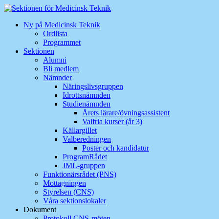
Hoppa
till
Ny på Medicinsk Teknik
innehåll
Ordlista
Programmet
Sektionen
Alumni
Bli medlem
Nämnder
Näringslivsgruppen
Idrottsnämnden
Studienämnden
Årets lärare/övningsassistent
Valfria kurser (år 3)
Källargillet
Valberedningen
Poster och kandidatur
ProgramRådet
JML-gruppen
Funktionärsrådet (PNS)
Mottagningen
Styrelsen (CNS)
Våra sektionslokaler
Dokument
Protokoll CNS-möten