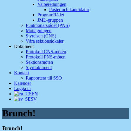
Valberedningen
Poster och kandidatur
ProgramRådet
JML-gruppen
Funktionärsrådet (PNS)
Mottagningen
Styrelsen (CNS)
Våra sektionslokaler
Dokument
Protokoll CNS-möten
Protokoll PNS-möten
Sektionsmöten
Styrdokument
Kontakt
Rapportera till SSO
Kalender
Logga in
EN
SV
Brunch!
Brunch!