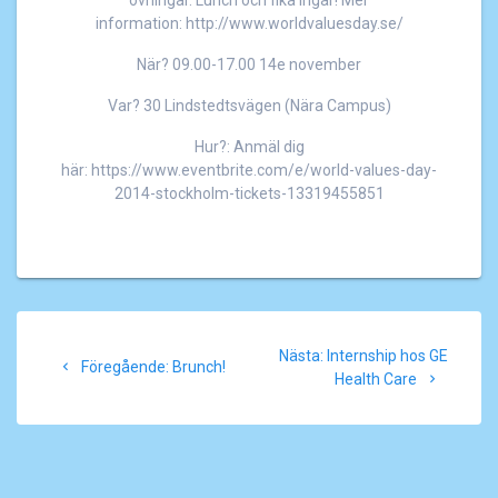
information: http://www.worldvaluesday.se/
När? 09.00-17.00 14e november
Var? 30 Lindstedtsvägen (Nära Campus)
Hur?: Anmäl dig
här: https://www.eventbrite.com/e/world-values-day-
2014-stockholm-tickets-13319455851
Inläggsnavigering
Nästa
Nästa:
Internship hos GE
Föregående
Föregående:
Brunch!
inlägg:
Health Care
inlägg: