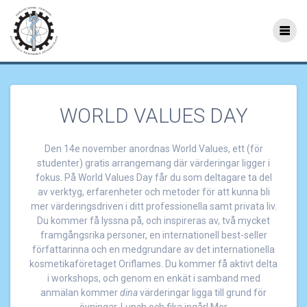
Hoppa
till
WORLD VALUES DAY
innehåll
WORLD VALUES DAY
Den 14e november anordnas World Values, ett (för
studenter) gratis arrangemang där värderingar ligger i
fokus. På World Values Day får du som deltagare ta del
av verktyg, erfarenheter och metoder för att kunna bli
mer värderingsdriven i ditt professionella samt privata liv.
Du kommer få lyssna på, och inspireras av, två mycket
framgångsrika personer, en internationell best-seller
författarinna och en medgrundare av det internationella
kosmetikaföretaget Oriflames. Du kommer få aktivt delta
i workshops, och genom en enkät i samband med
anmälan kommer
dina
värderingar ligga till grund för
övningar. Lunch och fika ingår! Mer